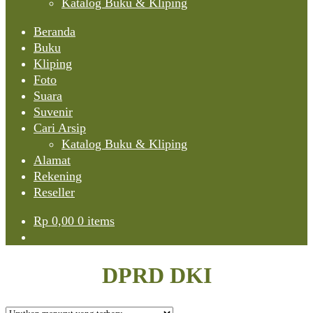
Katalog Buku & Kliping
Beranda
Buku
Kliping
Foto
Suara
Suvenir
Cari Arsip
Katalog Buku & Kliping
Alamat
Rekening
Reseller
Rp
0,00
0 items
DPRD DKI