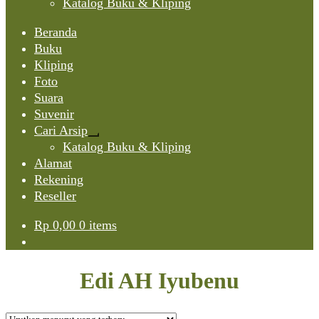
Katalog Buku & Kliping
Beranda
Buku
Kliping
Foto
Suara
Suvenir
Cari Arsip
Expand
Katalog Buku & Kliping
child
Alamat
menu
Rekening
Reseller
Rp
0,00
0 items
Edi AH Iyubenu