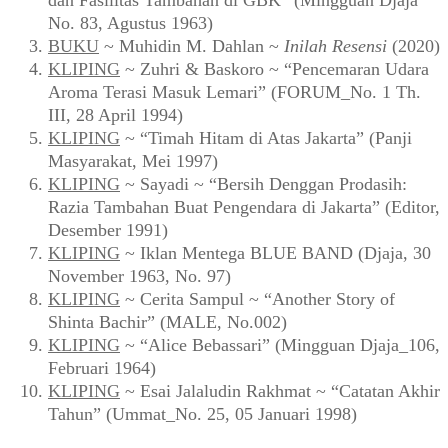
dan Fasilitas Tambahan di GBK” (Mingguan Djaja
No. 83, Agustus 1963)
BUKU
~ Muhidin M. Dahlan ~
Inilah Resensi
(2020)
KLIPING
~ Zuhri & Baskoro ~ “Pencemaran Udara
Aroma Terasi Masuk Lemari” (FORUM_No. 1 Th.
III, 28 April 1994)
KLIPING
~ “Timah Hitam di Atas Jakarta” (Panji
Masyarakat, Mei 1997)
KLIPING
~ Sayadi ~ “Bersih Denggan Prodasih:
Razia Tambahan Buat Pengendara di Jakarta” (Editor,
Desember 1991)
KLIPING
~ Iklan Mentega BLUE BAND (Djaja, 30
November 1963, No. 97)
KLIPING
~ Cerita Sampul ~ “Another Story of
Shinta Bachir” (MALE, No.002)
KLIPING
~ “Alice Bebassari” (Mingguan Djaja_106,
Februari 1964)
KLIPING
~ Esai Jalaludin Rakhmat ~ “Catatan Akhir
Tahun” (Ummat_No. 25, 05 Januari 1998)