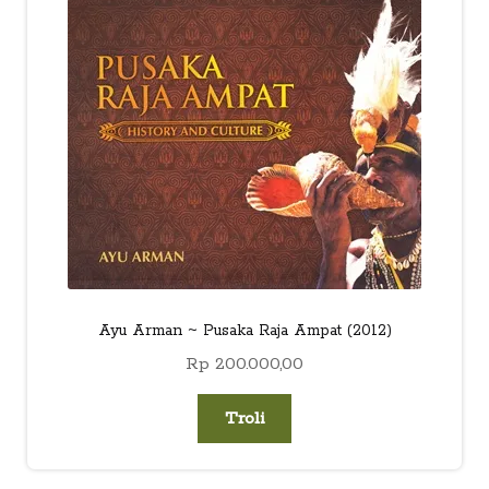
child
menu
Alamat
Rekening
Reseller
Ayu Arman ~ Pusaka Raja Ampat (2012)
Rp
200.000,00
Troli