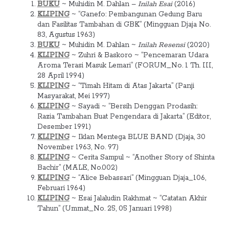
BUKU
~ Muhidin M. Dahlan –
Inilah Esai
(2016)
KLIPING
~ “Ganefo: Pembangunan Gedung Baru
dan Fasilitas Tambahan di GBK” (Mingguan Djaja No.
83, Agustus 1963)
BUKU
~ Muhidin M. Dahlan ~
Inilah Resensi
(2020)
KLIPING
~ Zuhri & Baskoro ~ “Pencemaran Udara
Aroma Terasi Masuk Lemari” (FORUM_No. 1 Th. III,
28 April 1994)
KLIPING
~ “Timah Hitam di Atas Jakarta” (Panji
Masyarakat, Mei 1997)
KLIPING
~ Sayadi ~ “Bersih Denggan Prodasih:
Razia Tambahan Buat Pengendara di Jakarta” (Editor,
Desember 1991)
KLIPING
~ Iklan Mentega BLUE BAND (Djaja, 30
November 1963, No. 97)
KLIPING
~ Cerita Sampul ~ “Another Story of Shinta
Bachir” (MALE, No.002)
KLIPING
~ “Alice Bebassari” (Mingguan Djaja_106,
Februari 1964)
KLIPING
~ Esai Jalaludin Rakhmat ~ “Catatan Akhir
Tahun” (Ummat_No. 25, 05 Januari 1998)