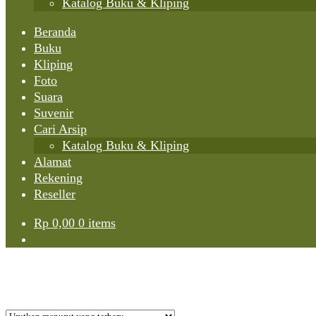
Katalog Buku & Kliping
Beranda
Buku
Kliping
Foto
Suara
Suvenir
Cari Arsip
Katalog Buku & Kliping
Alamat
Rekening
Reseller
Rp
0,00
0 items