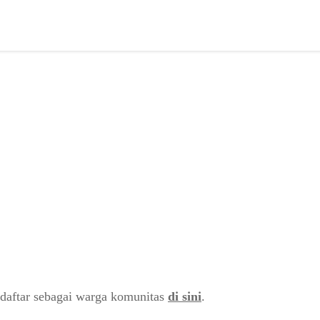
daftar sebagai warga komunitas
di sini
.