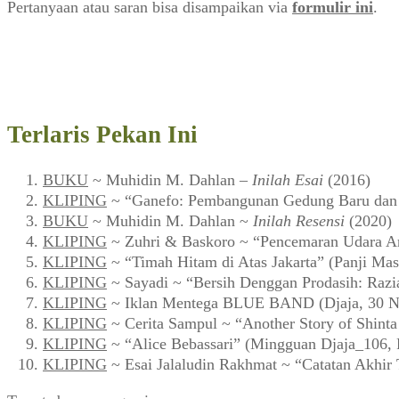
Pertanyaan atau saran bisa disampaikan via
formulir ini
.
Terlaris Pekan Ini
BUKU
~ Muhidin M. Dahlan –
Inilah Esai
(2016)
KLIPING
~ “Ganefo: Pembangunan Gedung Baru dan F
BUKU
~ Muhidin M. Dahlan ~
Inilah Resensi
(2020)
KLIPING
~ Zuhri & Baskoro ~ “Pencemaran Udara Ar
KLIPING
~ “Timah Hitam di Atas Jakarta” (Panji Mas
KLIPING
~ Sayadi ~ “Bersih Denggan Prodasih: Razi
KLIPING
~ Iklan Mentega BLUE BAND (Djaja, 30 N
KLIPING
~ Cerita Sampul ~ “Another Story of Shint
KLIPING
~ “Alice Bebassari” (Mingguan Djaja_106, 
KLIPING
~ Esai Jalaludin Rakhmat ~ “Catatan Akhir