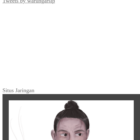
Tweets by warungarsip
Situs Jaringan