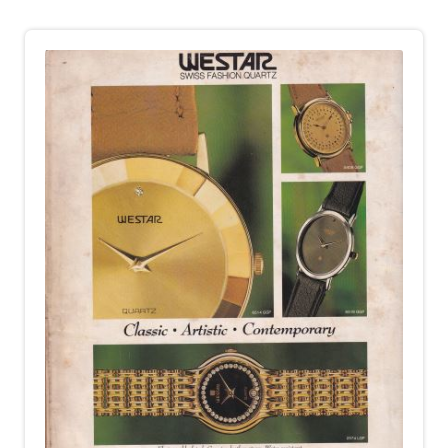
child
menu
Alamat
Rekening
Reseller