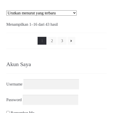
Diurutkan
Menampilkan 1–16 dari 43 hasil
menurut
yang
terbaru
1
2
3
Akun Saya
Username
Password
Remember Me