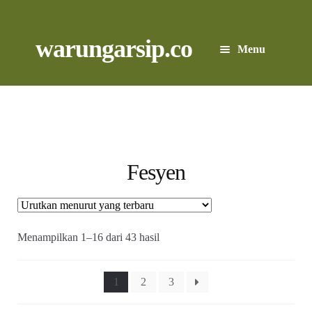
Skip
to
content
Skip
Skip
warungarsip.co
Menu
to
to
navigation
content
Beranda
Buku
Kliping
Fesyen
Foto
Suara
Diurutkan
Menampilkan 1–16 dari 43 hasil
menurut
yang
Suvenir
terbaru
1
2
3
Expand
Cari Arsip