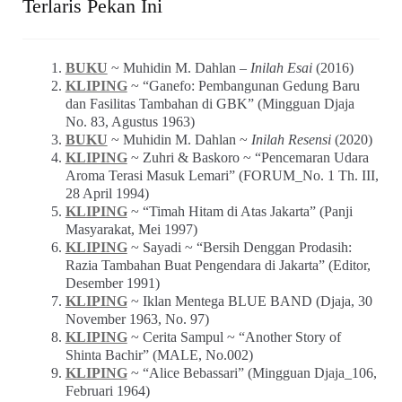
Terlaris Pekan Ini
BUKU
~ Muhidin M. Dahlan –
Inilah Esai
(2016)
KLIPING
~ “Ganefo: Pembangunan Gedung Baru
dan Fasilitas Tambahan di GBK” (Mingguan Djaja
No. 83, Agustus 1963)
BUKU
~ Muhidin M. Dahlan ~
Inilah Resensi
(2020)
KLIPING
~ Zuhri & Baskoro ~ “Pencemaran Udara
Aroma Terasi Masuk Lemari” (FORUM_No. 1 Th. III,
28 April 1994)
KLIPING
~ “Timah Hitam di Atas Jakarta” (Panji
Masyarakat, Mei 1997)
KLIPING
~ Sayadi ~ “Bersih Denggan Prodasih:
Razia Tambahan Buat Pengendara di Jakarta” (Editor,
Desember 1991)
KLIPING
~ Iklan Mentega BLUE BAND (Djaja, 30
November 1963, No. 97)
KLIPING
~ Cerita Sampul ~ “Another Story of
Shinta Bachir” (MALE, No.002)
KLIPING
~ “Alice Bebassari” (Mingguan Djaja_106,
Februari 1964)