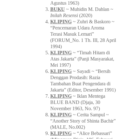
Agustus 1963)
BUKU
~ Muhidin M. Dahlan ~
Inilah Resensi
(2020)
KLIPING
~ Zuhri & Baskoro ~
“Pencemaran Udara Aroma
Terasi Masuk Lemari”
(FORUM_No. 1 Th. III, 28 April
1994)
KLIPING
~ “Timah Hitam di
Atas Jakarta” (Panji Masyarakat,
Mei 1997)
KLIPING
~ Sayadi ~ “Bersih
Denggan Prodasih: Razia
Tambahan Buat Pengendara di
Jakarta” (Editor, Desember 1991)
KLIPING
~ Iklan Mentega
BLUE BAND (Djaja, 30
November 1963, No. 97)
KLIPING
~ Cerita Sampul ~
“Another Story of Shinta Bachir”
(MALE, No.002)
KLIPING
~ “Alice Bebassari”