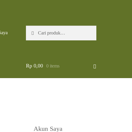
Pencarian
Cari
Saya
untuk:
Rp
0,00
0 items
Akun Saya