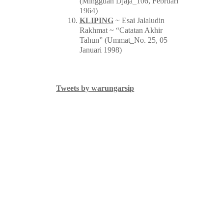
(Mingguan Djaja_106, Februari
1964)
KLIPING
~ Esai Jalaludin
Rakhmat ~ “Catatan Akhir
Tahun” (Ummat_No. 25, 05
Januari 1998)
Tweets by warungarsip