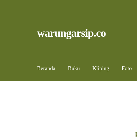
Skip
to
content
Skip
Skip
warungarsip.co
to
to
navigation
content
Beranda
Buku
Kliping
Foto