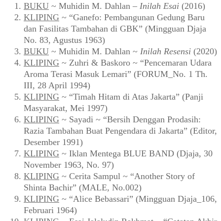
BUKU
~ Muhidin M. Dahlan –
Inilah Esai
(2016)
KLIPING
~ “Ganefo: Pembangunan Gedung Baru
dan Fasilitas Tambahan di GBK” (Mingguan Djaja
No. 83, Agustus 1963)
BUKU
~ Muhidin M. Dahlan ~
Inilah Resensi
(2020)
KLIPING
~ Zuhri & Baskoro ~ “Pencemaran Udara
Aroma Terasi Masuk Lemari” (FORUM_No. 1 Th.
III, 28 April 1994)
KLIPING
~ “Timah Hitam di Atas Jakarta” (Panji
Masyarakat, Mei 1997)
KLIPING
~ Sayadi ~ “Bersih Denggan Prodasih:
Razia Tambahan Buat Pengendara di Jakarta” (Editor,
Desember 1991)
KLIPING
~ Iklan Mentega BLUE BAND (Djaja, 30
November 1963, No. 97)
KLIPING
~ Cerita Sampul ~ “Another Story of
Shinta Bachir” (MALE, No.002)
KLIPING
~ “Alice Bebassari” (Mingguan Djaja_106,
Februari 1964)