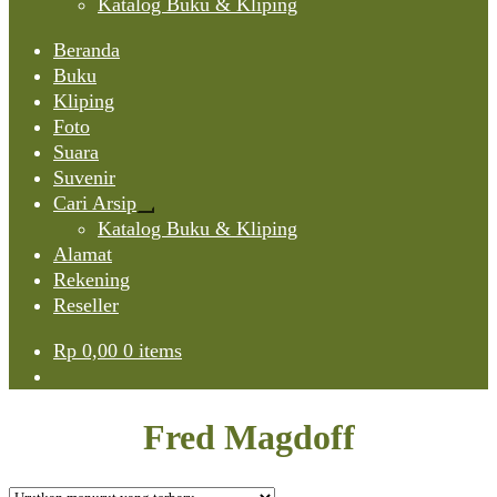
Katalog Buku & Kliping
Beranda
Buku
Kliping
Foto
Suara
Suvenir
Cari Arsip
Expand
Katalog Buku & Kliping
child
Alamat
menu
Rekening
Reseller
Rp
0,00
0 items
Fred Magdoff