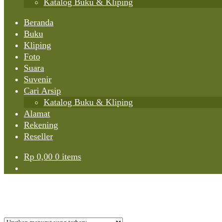
Katalog Buku & Kliping
Beranda
Buku
Kliping
Foto
Suara
Suvenir
Cari Arsip
Katalog Buku & Kliping
Alamat
Rekening
Reseller
Rp
0,00
0 items