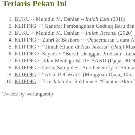
Terlaris Pekan Ini
BUKU
~ Muhidin M. Dahlan –
Inilah Esai
(2016)
KLIPING
~ “Ganefo: Pembangunan Gedung Baru dan F
BUKU
~ Muhidin M. Dahlan ~
Inilah Resensi
(2020)
KLIPING
~ Zuhri & Baskoro ~ “Pencemaran Udara Ar
KLIPING
~ “Timah Hitam di Atas Jakarta” (Panji Mas
KLIPING
~ Sayadi ~ “Bersih Denggan Prodasih: Razi
KLIPING
~ Iklan Mentega BLUE BAND (Djaja, 30 N
KLIPING
~ Cerita Sampul ~ “Another Story of Shint
KLIPING
~ “Alice Bebassari” (Mingguan Djaja_106, 
KLIPING
~ Esai Jalaludin Rakhmat ~ “Catatan Akhir
Tweets by warungarsip