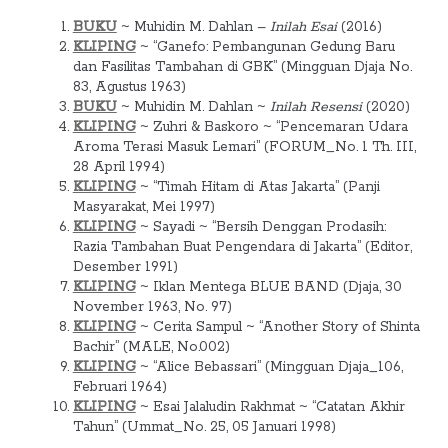
BUKU
~ Muhidin M. Dahlan –
Inilah Esai
(2016)
KLIPING
~ “Ganefo: Pembangunan Gedung Baru
dan Fasilitas Tambahan di GBK” (Mingguan Djaja No.
83, Agustus 1963)
BUKU
~ Muhidin M. Dahlan ~
Inilah Resensi
(2020)
KLIPING
~ Zuhri & Baskoro ~ “Pencemaran Udara
Aroma Terasi Masuk Lemari” (FORUM_No. 1 Th. III,
28 April 1994)
KLIPING
~ “Timah Hitam di Atas Jakarta” (Panji
Masyarakat, Mei 1997)
KLIPING
~ Sayadi ~ “Bersih Denggan Prodasih:
Razia Tambahan Buat Pengendara di Jakarta” (Editor,
Desember 1991)
KLIPING
~ Iklan Mentega BLUE BAND (Djaja, 30
November 1963, No. 97)
KLIPING
~ Cerita Sampul ~ “Another Story of Shinta
Bachir” (MALE, No.002)
KLIPING
~ “Alice Bebassari” (Mingguan Djaja_106,
Februari 1964)
KLIPING
~ Esai Jalaludin Rakhmat ~ “Catatan Akhir
Tahun” (Ummat_No. 25, 05 Januari 1998)