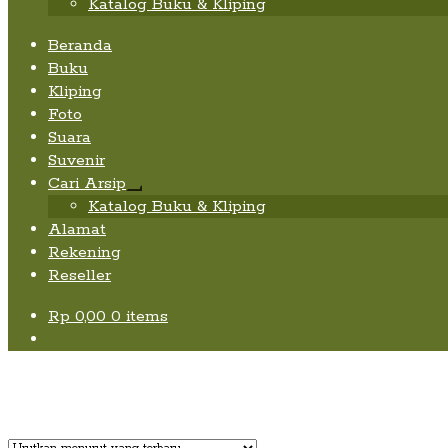
Katalog Buku & Kliping
Beranda
Buku
Kliping
Foto
Suara
Suvenir
Cari Arsip
Expand
Katalog Buku & Kliping
child
Alamat
menu
Rekening
Reseller
Rp
0,00
0 items