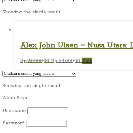
Showing the single result
Alex John Ulaen ~ Nusa Utara: 
Harga
Harga
Rp
60.000,00
Rp
54.000,00
Troli
aslinya
saat
adalah:
ini
Rp 60.000,00.
adalah:
Showing the single result
Rp 54.000,00.
Akun Saya
Username
Password