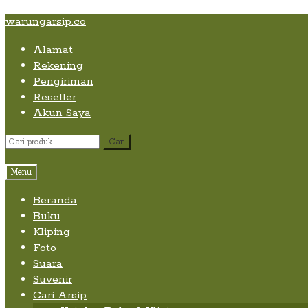
Skip
Skip
Skip
warungarsip.co
to
to
to
Alamat
content
navigation
content
Rekening
Pengiriman
Reseller
Akun Saya
Pencarian
Cari
untuk:
Menu
Beranda
Buku
Kliping
Foto
Suara
Suvenir
Cari Arsip