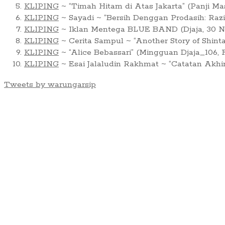
KLIPING
~ “Timah Hitam di Atas Jakarta” (Panji Ma
KLIPING
~ Sayadi ~ “Bersih Denggan Prodasih: Raz
KLIPING
~ Iklan Mentega BLUE BAND (Djaja, 30 No
KLIPING
~ Cerita Sampul ~ “Another Story of Shint
KLIPING
~ “Alice Bebassari” (Mingguan Djaja_106, F
KLIPING
~ Esai Jalaludin Rakhmat ~ “Catatan Akhi
Tweets by warungarsip