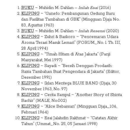
BUKU
~ Muhidin M. Dahlan –
Inilah Esai
(2016)
KLIPING
~ “Ganefo: Pembangunan Gedung Baru
dan Fasilitas Tambahan di GBK” (Mingguan Djaja No.
83, Agustus 1963)
BUKU
~ Muhidin M. Dahlan ~
Inilah Resensi
(2020)
KLIPING
~ Zuhri & Baskoro ~ “Pencemaran Udara
Aroma Terasi Masuk Lemari” (FORUM_No. 1 Th. III,
28 April 1994)
KLIPING
~ “Timah Hitam di Atas Jakarta” (Panji
Masyarakat, Mei 1997)
KLIPING
~ Sayadi ~ “Bersih Denggan Prodasih:
Razia Tambahan Buat Pengendara di Jakarta” (Editor,
Desember 1991)
KLIPING
~ Iklan Mentega BLUE BAND (Djaja, 30
November 1963, No. 97)
KLIPING
~ Cerita Sampul ~ “Another Story of Shinta
Bachir” (MALE, No.002)
KLIPING
~ “Alice Bebassari” (Mingguan Djaja_106,
Februari 1964)
KLIPING
~ Esai Jalaludin Rakhmat ~ “Catatan Akhir
Tahun” (Ummat_No. 25, 05 Januari 1998)