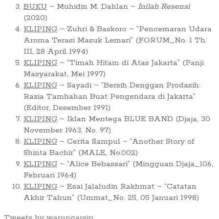
BUKU
~ Muhidin M. Dahlan ~
Inilah Resensi
(2020)
KLIPING
~ Zuhri & Baskoro ~ “Pencemaran Udara
Aroma Terasi Masuk Lemari” (FORUM_No. 1 Th.
III, 28 April 1994)
KLIPING
~ “Timah Hitam di Atas Jakarta” (Panji
Masyarakat, Mei 1997)
KLIPING
~ Sayadi ~ “Bersih Denggan Prodasih:
Razia Tambahan Buat Pengendara di Jakarta”
(Editor, Desember 1991)
KLIPING
~ Iklan Mentega BLUE BAND (Djaja, 30
November 1963, No. 97)
KLIPING
~ Cerita Sampul ~ “Another Story of
Shinta Bachir” (MALE, No.002)
KLIPING
~ “Alice Bebassari” (Mingguan Djaja_106,
Februari 1964)
KLIPING
~ Esai Jalaludin Rakhmat ~ “Catatan
Akhir Tahun” (Ummat_No. 25, 05 Januari 1998)
Tweets by warungarsip