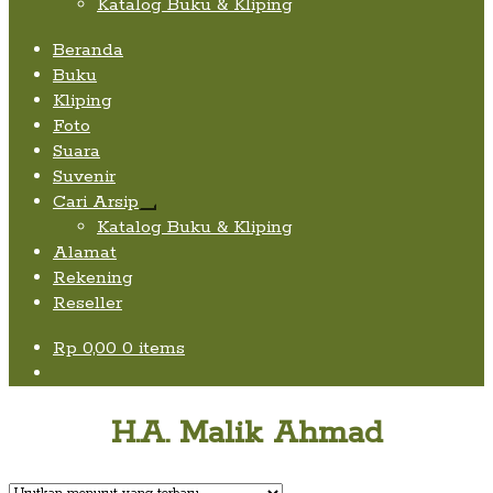
Katalog Buku & Kliping
Beranda
Buku
Kliping
Foto
Suara
Suvenir
Cari Arsip
Expand
Katalog Buku & Kliping
child
Alamat
menu
Rekening
Reseller
Rp
0,00
0 items
H.A. Malik Ahmad