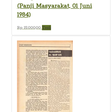
(Panji Masyarakat, 01 Juni
1984)
Rp
15.000,00
Troli