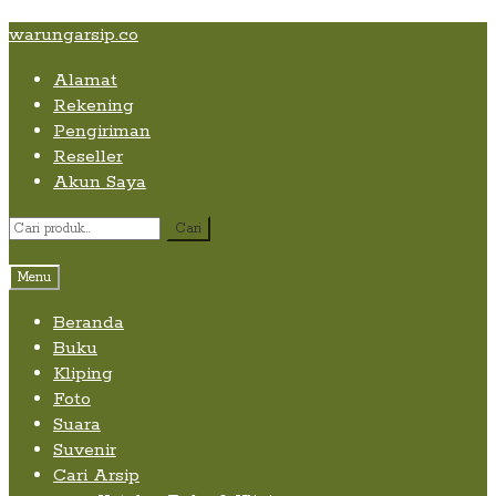
Skip
Skip
Skip
warungarsip.co
to
to
to
Alamat
content
navigation
content
Rekening
Pengiriman
Reseller
Akun Saya
Pencarian
Cari
untuk:
Menu
Beranda
Buku
Kliping
Foto
Suara
Suvenir
Cari Arsip