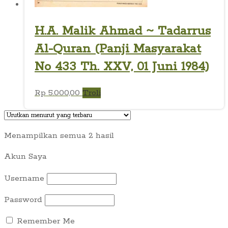
H.A. Malik Ahmad ~ Tadarrus
Al-Quran (Panji Masyarakat
No 433 Th. XXV, 01 Juni 1984)
Rp
5.000,00
Troli
Diurutkan
Menampilkan semua 2 hasil
menurut
Akun Saya
yang
terbaru
Username
Password
Remember Me