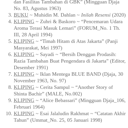
dan Fasilitas Tambahan di GBK” (Mingguan Djaja
No. 83, Agustus 1963)
BUKU
~ Muhidin M. Dahlan ~
Inilah Resensi
(2020)
KLIPING
~ Zuhri & Baskoro ~ “Pencemaran Udara
Aroma Terasi Masuk Lemari” (FORUM_No. 1 Th.
III, 28 April 1994)
KLIPING
~ “Timah Hitam di Atas Jakarta” (Panji
Masyarakat, Mei 1997)
KLIPING
~ Sayadi ~ “Bersih Denggan Prodasih:
Razia Tambahan Buat Pengendara di Jakarta” (Editor,
Desember 1991)
KLIPING
~ Iklan Mentega BLUE BAND (Djaja, 30
November 1963, No. 97)
KLIPING
~ Cerita Sampul ~ “Another Story of
Shinta Bachir” (MALE, No.002)
KLIPING
~ “Alice Bebassari” (Mingguan Djaja_106,
Februari 1964)
KLIPING
~ Esai Jalaludin Rakhmat ~ “Catatan Akhir
Tahun” (Ummat_No. 25, 05 Januari 1998)