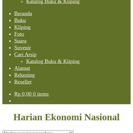
Katalog Buku & Kliping
Beranda
Buku
Kliping
Foto
Suara
Suvenir
Cari Arsip
Katalog Buku & Kliping
Alamat
Rekening
Reseller
Rp
0,00
0 items
Harian Ekonomi Nasional