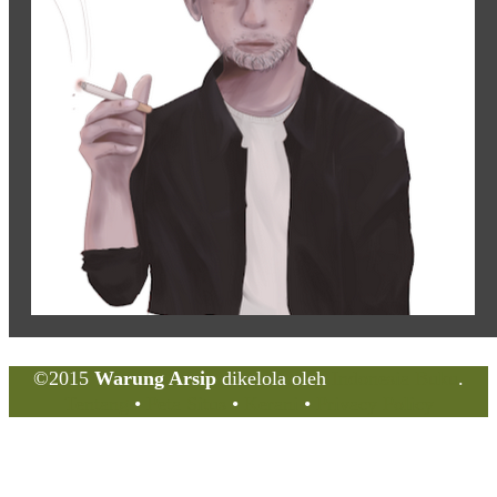
©2015
Warung Arsip
dikelola oleh
Indonesia Buku
.
Tentang
•
Peta Situs
•
Kerani
•
Privacy Policy