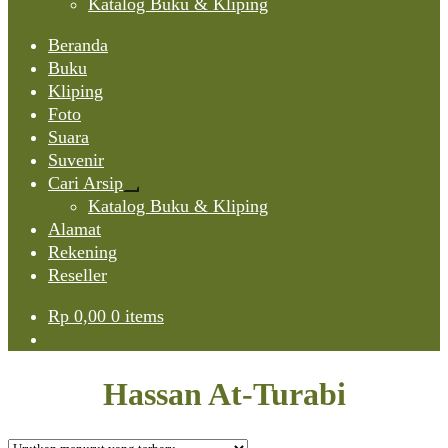
Katalog Buku & Kliping
Beranda
Buku
Kliping
Foto
Suara
Suvenir
Cari Arsip
Expand
Katalog Buku & Kliping
child
Alamat
menu
Rekening
Reseller
Rp
0,00
0 items
Hassan At-Turabi