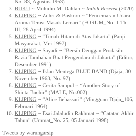
No. 83, Agustus 1963)
BUKU
~ Muhidin M. Dahlan ~
Inilah Resensi
(2020)
KLIPING
~ Zuhri & Baskoro ~ “Pencemaran Udara
Aroma Terasi Masuk Lemari” (FORUM_No. 1 Th.
III, 28 April 1994)
KLIPING
~ “Timah Hitam di Atas Jakarta” (Panji
Masyarakat, Mei 1997)
KLIPING
~ Sayadi ~ “Bersih Denggan Prodasih:
Razia Tambahan Buat Pengendara di Jakarta” (Editor,
Desember 1991)
KLIPING
~ Iklan Mentega BLUE BAND (Djaja, 30
November 1963, No. 97)
KLIPING
~ Cerita Sampul ~ “Another Story of
Shinta Bachir” (MALE, No.002)
KLIPING
~ “Alice Bebassari” (Mingguan Djaja_106,
Februari 1964)
KLIPING
~ Esai Jalaludin Rakhmat ~ “Catatan Akhir
Tahun” (Ummat_No. 25, 05 Januari 1998)
Tweets by warungarsip