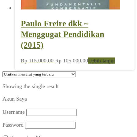
Paulo Freire dkk ~
Menggugat Pendidikan
(2015)
Harga
Harga
Rp
115.000,00
Rp
105.000,00
Lebih lanjut
aslinya
saat
adalah:
ini
Rp 115.000,00.
adalah:
Showing the single result
Rp 105.000,00.
Akun Saya
Username
Password