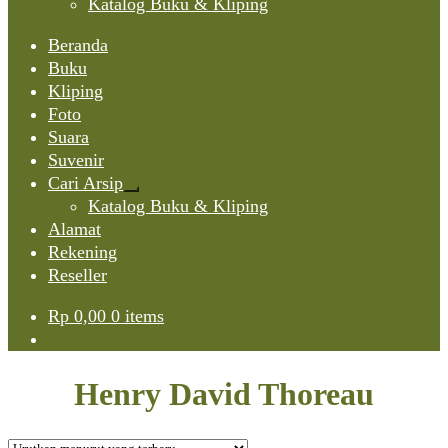
Katalog Buku & Kliping
Beranda
Buku
Kliping
Foto
Suara
Suvenir
Cari Arsip
Expand
Katalog Buku & Kliping
child
Alamat
menu
Rekening
Reseller
Rp
0,00
0 items
Henry David Thoreau