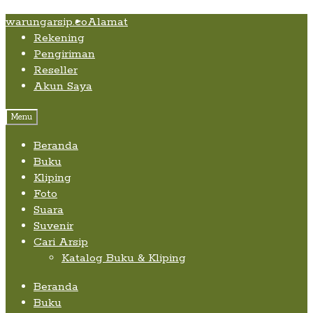
Skip
Skip
Skip
warungarsip.co
Alamat
to
to
to
Rekening
content
navigation
content
Pengiriman
Reseller
Akun Saya
Menu
Beranda
Buku
Kliping
Foto
Suara
Suvenir
Cari Arsip
Katalog Buku & Kliping
Beranda
Buku