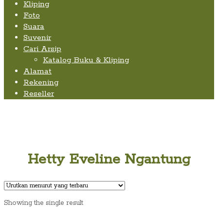
Kliping
Foto
Suara
Suvenir
Cari Arsip
Katalog Buku & Kliping
Alamat
Rekening
Reseller
Hetty Eveline Ngantung
Showing the single result