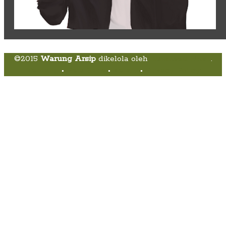
©2015
Warung Arsip
dikelola oleh
Indonesia Buku
.
Tentang
•
Peta Situs
•
Kerani
•
Privacy Policy