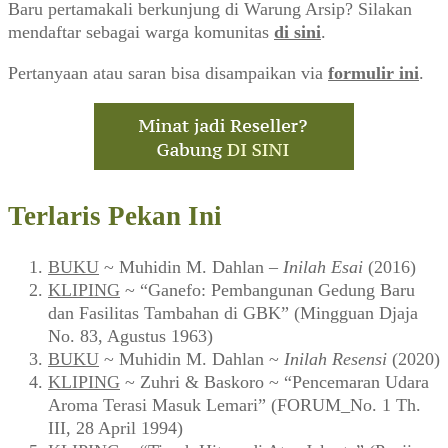
Baru pertamakali berkunjung di Warung Arsip? Silakan
mendaftar sebagai warga komunitas
di sini
.
Pertanyaan atau saran bisa disampaikan via
formulir ini
.
Terlaris Pekan Ini
BUKU
~ Muhidin M. Dahlan –
Inilah Esai
(2016)
KLIPING
~ “Ganefo: Pembangunan Gedung Baru
dan Fasilitas Tambahan di GBK” (Mingguan Djaja
No. 83, Agustus 1963)
BUKU
~ Muhidin M. Dahlan ~
Inilah Resensi
(2020)
KLIPING
~ Zuhri & Baskoro ~ “Pencemaran Udara
Aroma Terasi Masuk Lemari” (FORUM_No. 1 Th.
III, 28 April 1994)