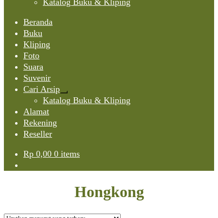
Katalog Buku & Kliping
Beranda
Buku
Kliping
Foto
Suara
Suvenir
Cari Arsip
Expand
Katalog Buku & Kliping
child
Alamat
menu
Rekening
Reseller
Rp
0,00
0 items
Hongkong