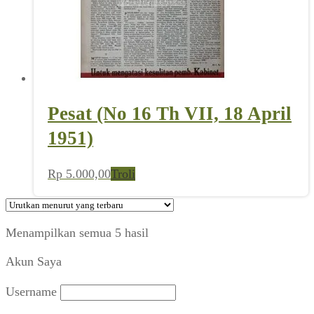
Pesat (No 16 Th VII, 18 April
1951)
Rp
5.000,00
Troli
Diurutkan
Menampilkan semua 5 hasil
menurut
Akun Saya
yang
terbaru
Username