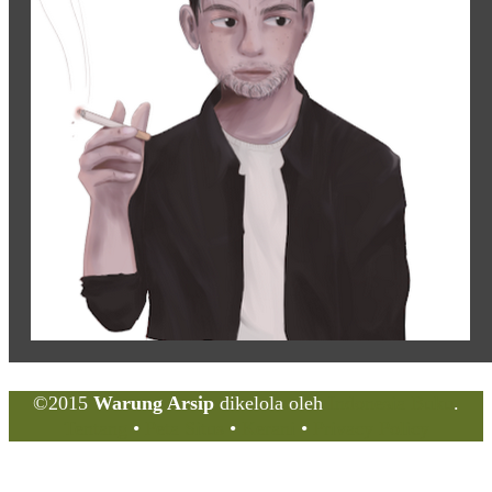
©2015
Warung Arsip
dikelola oleh
Indonesia Buku
.
Tentang
•
Peta Situs
•
Kerani
•
Privacy Policy