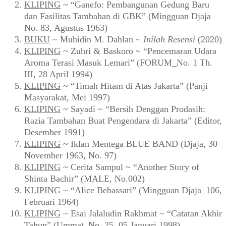
KLIPING
~ “Ganefo: Pembangunan Gedung Baru
dan Fasilitas Tambahan di GBK” (Mingguan Djaja
No. 83, Agustus 1963)
BUKU
~ Muhidin M. Dahlan ~
Inilah Resensi
(2020)
KLIPING
~ Zuhri & Baskoro ~ “Pencemaran Udara
Aroma Terasi Masuk Lemari” (FORUM_No. 1 Th.
III, 28 April 1994)
KLIPING
~ “Timah Hitam di Atas Jakarta” (Panji
Masyarakat, Mei 1997)
KLIPING
~ Sayadi ~ “Bersih Denggan Prodasih:
Razia Tambahan Buat Pengendara di Jakarta” (Editor,
Desember 1991)
KLIPING
~ Iklan Mentega BLUE BAND (Djaja, 30
November 1963, No. 97)
KLIPING
~ Cerita Sampul ~ “Another Story of
Shinta Bachir” (MALE, No.002)
KLIPING
~ “Alice Bebassari” (Mingguan Djaja_106,
Februari 1964)
KLIPING
~ Esai Jalaludin Rakhmat ~ “Catatan Akhir
Tahun” (Ummat_No. 25, 05 Januari 1998)