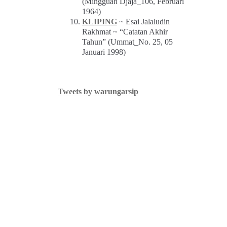
(Mingguan Djaja_106, Februari
1964)
KLIPING
~ Esai Jalaludin
Rakhmat ~ “Catatan Akhir
Tahun” (Ummat_No. 25, 05
Januari 1998)
Tweets by warungarsip