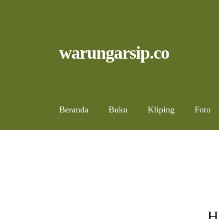
Skip
to
content
Skip
Skip
warungarsip.co
to
to
navigation
content
Beranda
Buku
Kliping
Foto
H