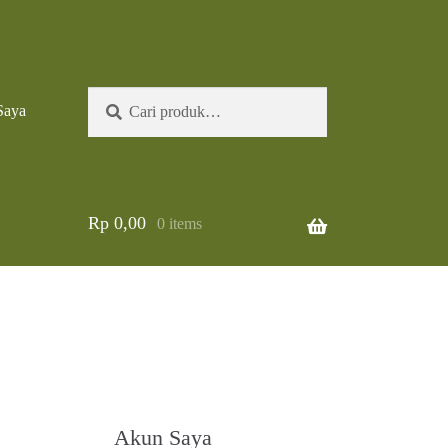
Pencarian
Cari
Saya
untuk:
Rp
0,00
0 items
Akun Saya