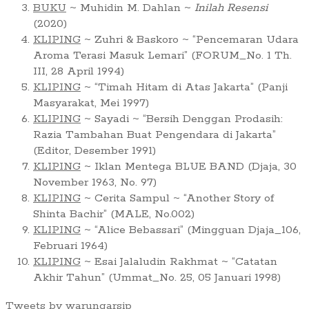
BUKU
~ Muhidin M. Dahlan ~
Inilah Resensi
(2020)
KLIPING
~ Zuhri & Baskoro ~ “Pencemaran Udara
Aroma Terasi Masuk Lemari” (FORUM_No. 1 Th.
III, 28 April 1994)
KLIPING
~ “Timah Hitam di Atas Jakarta” (Panji
Masyarakat, Mei 1997)
KLIPING
~ Sayadi ~ “Bersih Denggan Prodasih:
Razia Tambahan Buat Pengendara di Jakarta”
(Editor, Desember 1991)
KLIPING
~ Iklan Mentega BLUE BAND (Djaja, 30
November 1963, No. 97)
KLIPING
~ Cerita Sampul ~ “Another Story of
Shinta Bachir” (MALE, No.002)
KLIPING
~ “Alice Bebassari” (Mingguan Djaja_106,
Februari 1964)
KLIPING
~ Esai Jalaludin Rakhmat ~ “Catatan
Akhir Tahun” (Ummat_No. 25, 05 Januari 1998)
Tweets by warungarsip