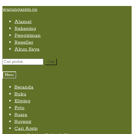
Skip
Skip
Skip
warungarsip.co
to
to
to
Alamat
content
navigation
content
Rekening
Pengiriman
Reseller
Akun Saya
Pencarian
Cari
untuk:
Menu
Beranda
Buku
Kliping
Foto
Suara
Suvenir
Cari Arsip