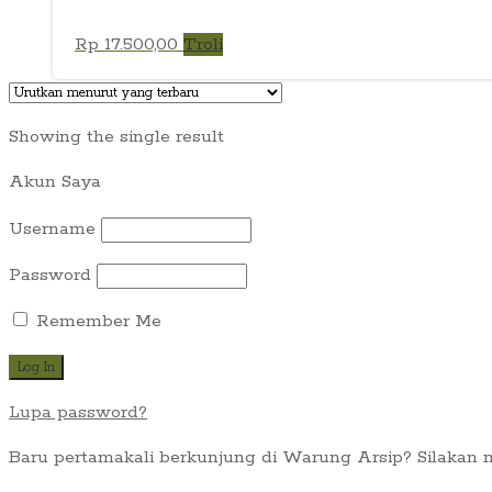
Rp
17.500,00
Troli
Showing the single result
Akun Saya
Username
Password
Remember Me
Lupa password?
Baru pertamakali berkunjung di Warung Arsip? Silakan