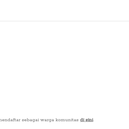
 mendaftar sebagai warga komunitas
di sini
.