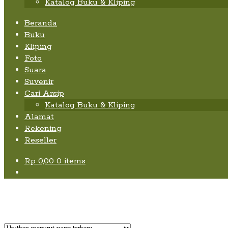
Katalog Buku & Kliping
Beranda
Buku
Kliping
Foto
Suara
Suvenir
Cari Arsip
Katalog Buku & Kliping
Alamat
Rekening
Reseller
Rp
0,00
0 items