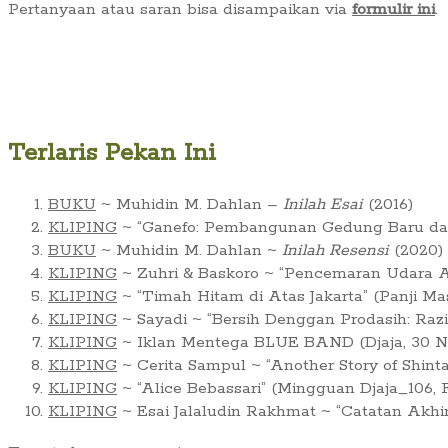
Pertanyaan atau saran bisa disampaikan via
formulir ini
.
Terlaris Pekan Ini
BUKU
~ Muhidin M. Dahlan –
Inilah Esai
(2016)
KLIPING
~ “Ganefo: Pembangunan Gedung Baru dan 
BUKU
~ Muhidin M. Dahlan ~
Inilah Resensi
(2020)
KLIPING
~ Zuhri & Baskoro ~ “Pencemaran Udara Ar
KLIPING
~ “Timah Hitam di Atas Jakarta” (Panji Ma
KLIPING
~ Sayadi ~ “Bersih Denggan Prodasih: Raz
KLIPING
~ Iklan Mentega BLUE BAND (Djaja, 30 No
KLIPING
~ Cerita Sampul ~ “Another Story of Shint
KLIPING
~ “Alice Bebassari” (Mingguan Djaja_106, F
KLIPING
~ Esai Jalaludin Rakhmat ~ “Catatan Akhi