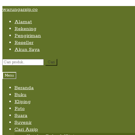
Skip
Skip
Skip
warungarsip.co
to
to
to
Alamat
content
navigation
content
Rekening
Pengiriman
Reseller
Akun Saya
Pencarian
Cari
untuk:
Menu
Beranda
Buku
Kliping
Foto
Suara
Suvenir
Cari Arsip