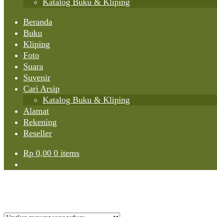
Katalog Buku & Kliping
Beranda
Buku
Kliping
Foto
Suara
Suvenir
Cari Arsip
Katalog Buku & Kliping
Alamat
Rekening
Reseller
Rp
0,00
0 items