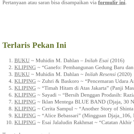
Pertanyaan atau saran bisa disampaikan via
formulir ini
.
Terlaris Pekan Ini
BUKU
~ Muhidin M. Dahlan –
Inilah Esai
(2016)
KLIPING
~ “Ganefo: Pembangunan Gedung Baru dan F
BUKU
~ Muhidin M. Dahlan ~
Inilah Resensi
(2020)
KLIPING
~ Zuhri & Baskoro ~ “Pencemaran Udara Ar
KLIPING
~ “Timah Hitam di Atas Jakarta” (Panji Mas
KLIPING
~ Sayadi ~ “Bersih Denggan Prodasih: Razi
KLIPING
~ Iklan Mentega BLUE BAND (Djaja, 30 N
KLIPING
~ Cerita Sampul ~ “Another Story of Shint
KLIPING
~ “Alice Bebassari” (Mingguan Djaja_106, 
KLIPING
~ Esai Jalaludin Rakhmat ~ “Catatan Akhir