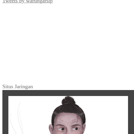
Tweets by warungarsip
Situs Jaringan