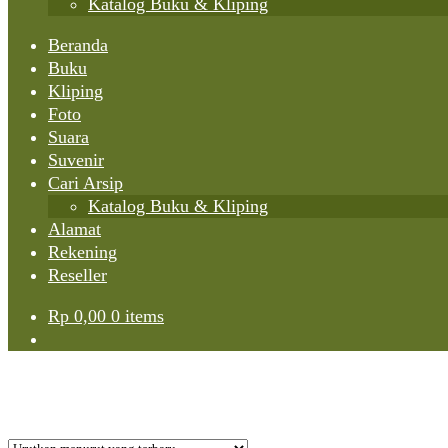
Katalog Buku & Kliping
Beranda
Buku
Kliping
Foto
Suara
Suvenir
Cari Arsip
Katalog Buku & Kliping
Alamat
Rekening
Reseller
Rp
0,00
0 items