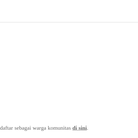
daftar sebagai warga komunitas
di sini
.