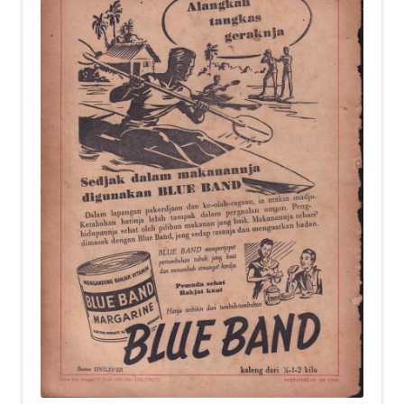
child
menu
Alamat
Rekening
Reseller