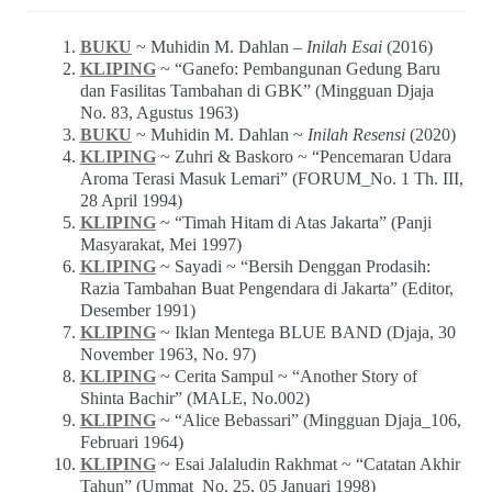
BUKU
~ Muhidin M. Dahlan –
Inilah Esai
(2016)
KLIPING
~ “Ganefo: Pembangunan Gedung Baru
dan Fasilitas Tambahan di GBK” (Mingguan Djaja
No. 83, Agustus 1963)
BUKU
~ Muhidin M. Dahlan ~
Inilah Resensi
(2020)
KLIPING
~ Zuhri & Baskoro ~ “Pencemaran Udara
Aroma Terasi Masuk Lemari” (FORUM_No. 1 Th. III,
28 April 1994)
KLIPING
~ “Timah Hitam di Atas Jakarta” (Panji
Masyarakat, Mei 1997)
KLIPING
~ Sayadi ~ “Bersih Denggan Prodasih:
Razia Tambahan Buat Pengendara di Jakarta” (Editor,
Desember 1991)
KLIPING
~ Iklan Mentega BLUE BAND (Djaja, 30
November 1963, No. 97)
KLIPING
~ Cerita Sampul ~ “Another Story of
Shinta Bachir” (MALE, No.002)
KLIPING
~ “Alice Bebassari” (Mingguan Djaja_106,
Februari 1964)
KLIPING
~ Esai Jalaludin Rakhmat ~ “Catatan Akhir
Tahun” (Ummat_No. 25, 05 Januari 1998)