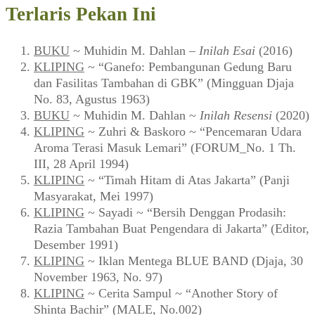
Terlaris Pekan Ini
BUKU
~ Muhidin M. Dahlan –
Inilah Esai
(2016)
KLIPING
~ “Ganefo: Pembangunan Gedung Baru
dan Fasilitas Tambahan di GBK” (Mingguan Djaja
No. 83, Agustus 1963)
BUKU
~ Muhidin M. Dahlan ~
Inilah Resensi
(2020)
KLIPING
~ Zuhri & Baskoro ~ “Pencemaran Udara
Aroma Terasi Masuk Lemari” (FORUM_No. 1 Th.
III, 28 April 1994)
KLIPING
~ “Timah Hitam di Atas Jakarta” (Panji
Masyarakat, Mei 1997)
KLIPING
~ Sayadi ~ “Bersih Denggan Prodasih:
Razia Tambahan Buat Pengendara di Jakarta” (Editor,
Desember 1991)
KLIPING
~ Iklan Mentega BLUE BAND (Djaja, 30
November 1963, No. 97)
KLIPING
~ Cerita Sampul ~ “Another Story of
Shinta Bachir” (MALE, No.002)