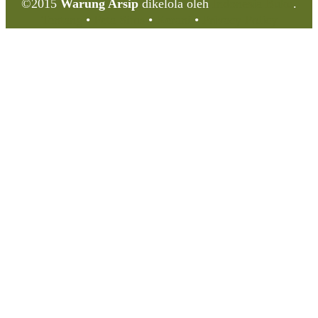
©2015
Warung Arsip
dikelola oleh
Indonesia Buku
.
Tentang
•
Peta Situs
•
Kerani
•
Privacy Policy