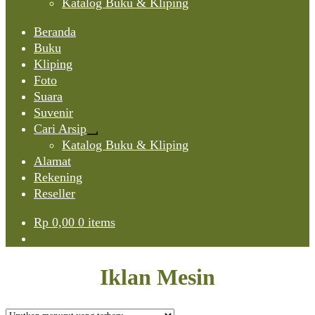
Katalog Buku & Kliping
Beranda
Buku
Kliping
Foto
Suara
Suvenir
Cari Arsip
Expand
Katalog Buku & Kliping
child
Alamat
menu
Rekening
Reseller
Rp
0,00
0 items
Iklan Mesin