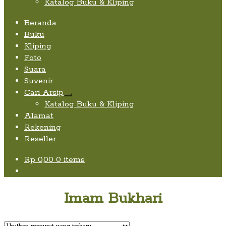
Katalog Buku & Kliping
Beranda
Buku
Kliping
Foto
Suara
Suvenir
Cari Arsip
Expand
Katalog Buku & Kliping
child
Alamat
menu
Rekening
Reseller
Rp
0,00
0 items
Imam Bukhari