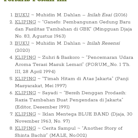
BUKU
~ Muhidin M. Dahlan –
Inilah Esai
(2016)
KLIPING
~ “Ganefo: Pembangunan Gedung Baru
dan Fasilitas Tambahan di GBK” (Mingguan Djaja
No. 83, Agustus 1963)
BUKU
~ Muhidin M. Dahlan ~
Inilah Resensi
(2020)
KLIPING
~ Zuhri & Baskoro ~ “Pencemaran Udara
Aroma Terasi Masuk Lemari” (FORUM_No. 1 Th.
III, 28 April 1994)
KLIPING
~ “Timah Hitam di Atas Jakarta” (Panji
Masyarakat, Mei 1997)
KLIPING
~ Sayadi ~ “Bersih Denggan Prodasih:
Razia Tambahan Buat Pengendara di Jakarta”
(Editor, Desember 1991)
KLIPING
~ Iklan Mentega BLUE BAND (Djaja, 30
November 1963, No. 97)
KLIPING
~ Cerita Sampul ~ “Another Story of
Shinta Bachir” (MALE, No.002)