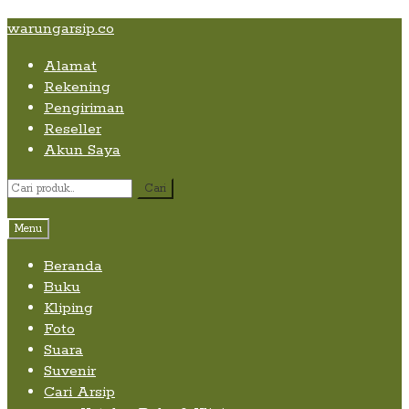
Skip
Skip
Skip
warungarsip.co
to
to
to
Alamat
content
navigation
content
Rekening
Pengiriman
Reseller
Akun Saya
Pencarian
Cari
untuk:
Menu
Beranda
Buku
Kliping
Foto
Suara
Suvenir
Cari Arsip