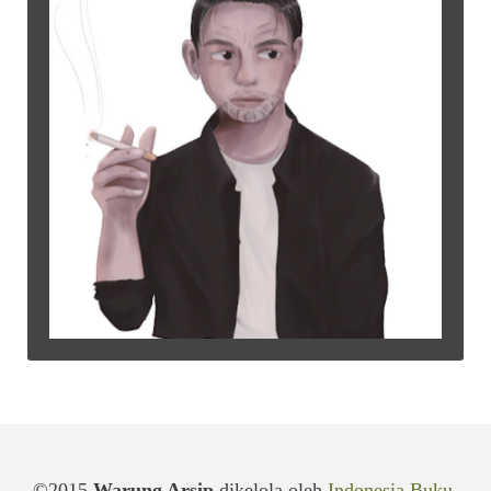
©2015
Warung Arsip
dikelola oleh
Indonesia Buku
.