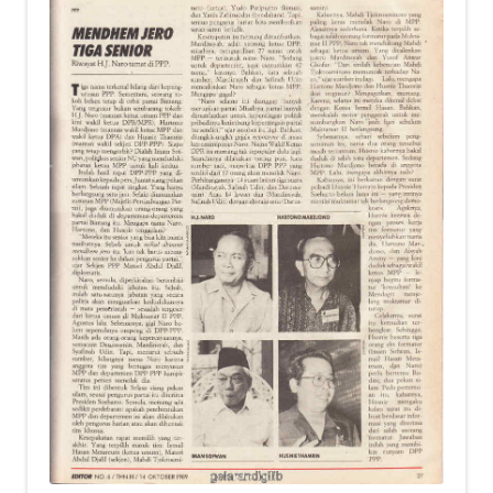
child
menu
Alamat
Rekening
Reseller