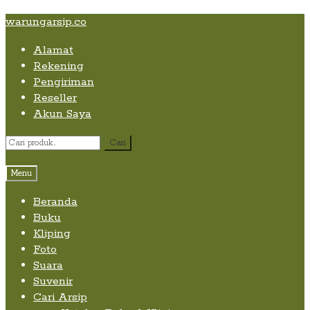
Skip
Skip
Skip
warungarsip.co
to
to
to
Alamat
content
navigation
content
Rekening
Pengiriman
Reseller
Akun Saya
Pencarian
Cari
untuk:
Menu
Beranda
Buku
Kliping
Foto
Suara
Suvenir
Cari Arsip