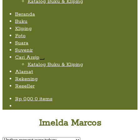
Katalog Buku & Kliping
Beranda
Buku
Kliping
Foto
Suara
Suvenir
Cari Arsip
Expand
Katalog Buku & Kliping
child
Alamat
menu
Rekening
Reseller
Rp
0,00
0 items
Imelda Marcos