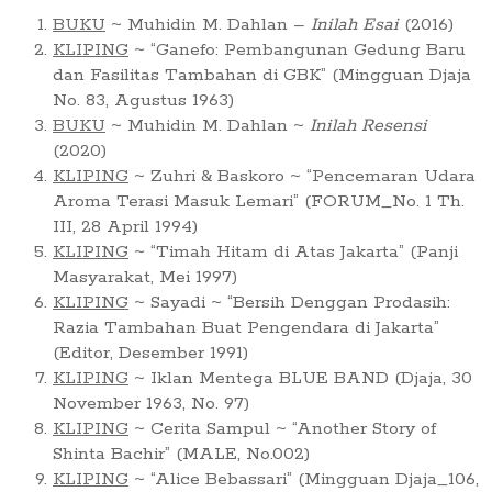
BUKU
~ Muhidin M. Dahlan –
Inilah Esai
(2016)
KLIPING
~ “Ganefo: Pembangunan Gedung Baru
dan Fasilitas Tambahan di GBK” (Mingguan Djaja
No. 83, Agustus 1963)
BUKU
~ Muhidin M. Dahlan ~
Inilah Resensi
(2020)
KLIPING
~ Zuhri & Baskoro ~ “Pencemaran Udara
Aroma Terasi Masuk Lemari” (FORUM_No. 1 Th.
III, 28 April 1994)
KLIPING
~ “Timah Hitam di Atas Jakarta” (Panji
Masyarakat, Mei 1997)
KLIPING
~ Sayadi ~ “Bersih Denggan Prodasih:
Razia Tambahan Buat Pengendara di Jakarta”
(Editor, Desember 1991)
KLIPING
~ Iklan Mentega BLUE BAND (Djaja, 30
November 1963, No. 97)
KLIPING
~ Cerita Sampul ~ “Another Story of
Shinta Bachir” (MALE, No.002)
KLIPING
~ “Alice Bebassari” (Mingguan Djaja_106,