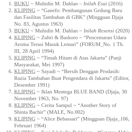
BUKU
~ Muhidin M. Dahlan –
Inilah Esai
(2016)
KLIPING
~ “Ganefo: Pembangunan Gedung Baru
dan Fasilitas Tambahan di GBK” (Mingguan Djaja
No. 83, Agustus 1963)
BUKU
~ Muhidin M. Dahlan ~
Inilah Resensi
(2020)
KLIPING
~ Zuhri & Baskoro ~ “Pencemaran Udara
Aroma Terasi Masuk Lemari” (FORUM_No. 1 Th.
III, 28 April 1994)
KLIPING
~ “Timah Hitam di Atas Jakarta” (Panji
Masyarakat, Mei 1997)
KLIPING
~ Sayadi ~ “Bersih Denggan Prodasih:
Razia Tambahan Buat Pengendara di Jakarta” (Editor,
Desember 1991)
KLIPING
~ Iklan Mentega BLUE BAND (Djaja, 30
November 1963, No. 97)
KLIPING
~ Cerita Sampul ~ “Another Story of
Shinta Bachir” (MALE, No.002)
KLIPING
~ “Alice Bebassari” (Mingguan Djaja_106,
Februari 1964)