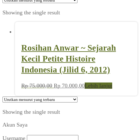
Showing the single result
Rosihan Anwar ~ Sejarah
Kecil Petite Histoire
Indonesia (Jilid 6, 2012)
Harga
Harga
Rp
75.000,00
Rp
70.000,00
Lebih lanjut
aslinya
saat
adalah:
ini
Rp 75.000,00.
adalah:
Showing the single result
Rp 70.000,00.
Akun Saya
Username