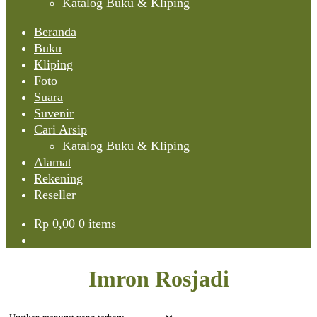
Katalog Buku & Kliping
Beranda
Buku
Kliping
Foto
Suara
Suvenir
Cari Arsip
Katalog Buku & Kliping
Alamat
Rekening
Reseller
Rp
0,00
0 items
Imron Rosjadi