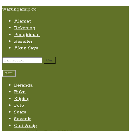
Skip
Skip
Skip
warungarsip.co
to
to
to
Alamat
content
navigation
content
Rekening
Pengiriman
Reseller
Akun Saya
Pencarian
Cari
untuk:
Menu
Beranda
Buku
Kliping
Foto
Suara
Suvenir
Cari Arsip