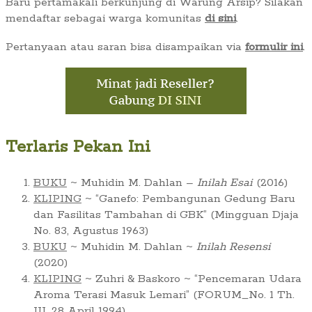
Baru pertamakali berkunjung di Warung Arsip? Silakan
mendaftar sebagai warga komunitas
di sini
.
Pertanyaan atau saran bisa disampaikan via
formulir ini
.
Terlaris Pekan Ini
BUKU
~ Muhidin M. Dahlan –
Inilah Esai
(2016)
KLIPING
~ “Ganefo: Pembangunan Gedung Baru
dan Fasilitas Tambahan di GBK” (Mingguan Djaja
No. 83, Agustus 1963)
BUKU
~ Muhidin M. Dahlan ~
Inilah Resensi
(2020)
KLIPING
~ Zuhri & Baskoro ~ “Pencemaran Udara
Aroma Terasi Masuk Lemari” (FORUM_No. 1 Th.
III, 28 April 1994)