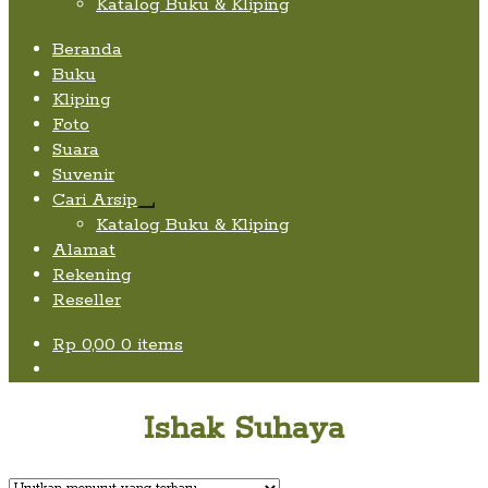
Katalog Buku & Kliping
Beranda
Buku
Kliping
Foto
Suara
Suvenir
Cari Arsip
Expand
Katalog Buku & Kliping
child
Alamat
menu
Rekening
Reseller
Rp
0,00
0 items
Ishak Suhaya