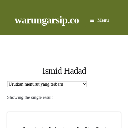
Skip
to
content
Skip
Skip
warungarsip.co
Menu
to
to
navigation
content
Beranda
Buku
Kliping
Ismid Hadad
Foto
Suara
Showing the single result
Suvenir
Expand
Cari Arsip