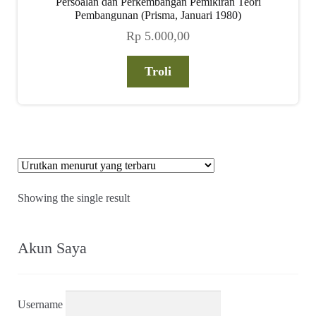
Persoalan dan Perkembangan Pemikiran Teori
child
Pembangunan (Prisma, Januari 1980)
menu
Rp
5.000,00
Alamat
Troli
Rekening
Reseller
Showing the single result
Akun Saya
Username