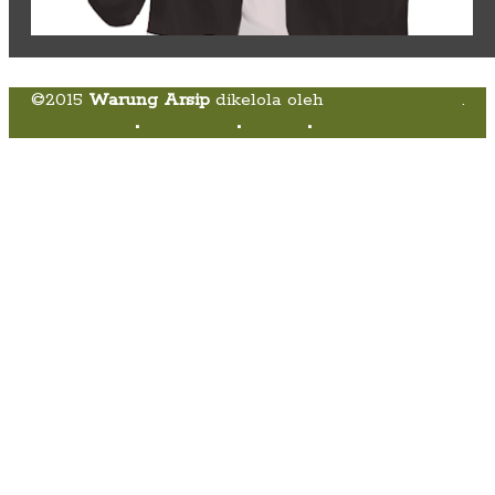
©2015
Warung Arsip
dikelola oleh
Indonesia Buku
.
Tentang
•
Peta Situs
•
Kerani
•
Privacy Policy