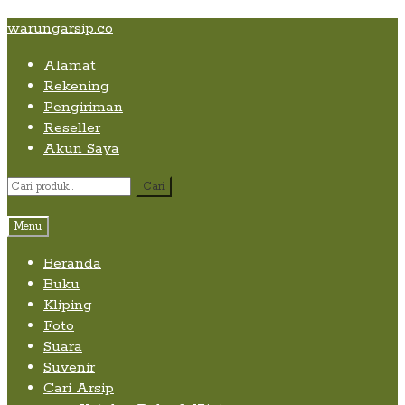
Skip
Skip
Skip
warungarsip.co
to
to
to
Alamat
content
navigation
content
Rekening
Pengiriman
Reseller
Akun Saya
Pencarian
Cari
untuk:
Menu
Beranda
Buku
Kliping
Foto
Suara
Suvenir
Cari Arsip