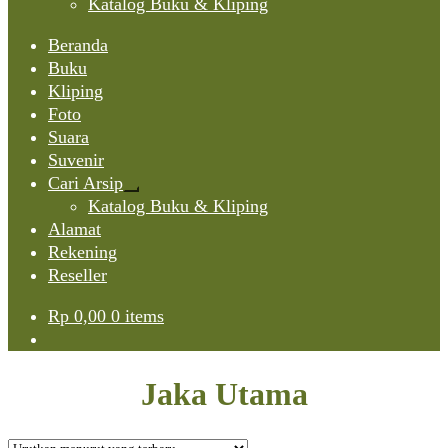
Katalog Buku & Kliping
Beranda
Buku
Kliping
Foto
Suara
Suvenir
Cari Arsip
Expand
Katalog Buku & Kliping
child
Alamat
menu
Rekening
Reseller
Rp
0,00
0 items
Jaka Utama