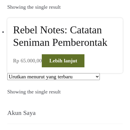
Suara
Showing the single result
Suvenir
Rebel Notes: Catatan
Expand
Cari Arsip
child
Seniman Pemberontak
menu
Alamat
Rp
65.000,00
Lebih lanjut
Rekening
Reseller
Showing the single result
Akun Saya