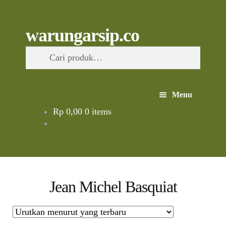
Skip
to
content
Skip
Skip
Cari
warungarsip.co
to
to
Pencarian
navigation
content
untuk:
Menu
Rp
0,00
0 items
Beranda
Buku
Kliping
Jean Michel Basquiat
Foto