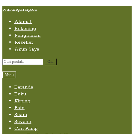
Skip
Skip
Skip
warungarsip.co
to
to
to
Alamat
content
navigation
content
Rekening
Pengiriman
Reseller
Akun Saya
Pencarian
Cari
untuk:
Menu
Beranda
Buku
Kliping
Foto
Suara
Suvenir
Cari Arsip