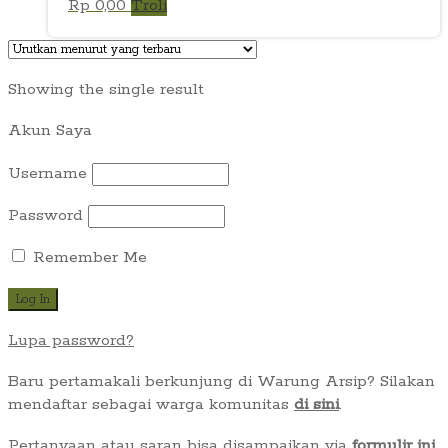
Rp
0,00
Troli
Showing the single result
Akun Saya
Username
Password
Remember Me
Lupa password?
Baru pertamakali berkunjung di Warung Arsip? Silakan
mendaftar sebagai warga komunitas
di sini
.
Pertanyaan atau saran bisa disampaikan via
formulir ini
.