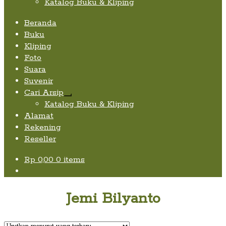
Katalog Buku & Kliping
Beranda
Buku
Kliping
Foto
Suara
Suvenir
Cari Arsip
Expand
Katalog Buku & Kliping
child
Alamat
menu
Rekening
Reseller
Rp
0,00
0 items
Jemi Bilyanto