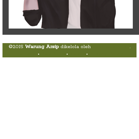
©2015
Warung Arsip
dikelola oleh
Indonesia Buku
.
Tentang
•
Peta Situs
•
Kerani
•
Privacy Policy