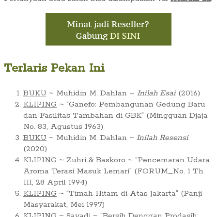
Terlaris Pekan Ini
BUKU
~ Muhidin M. Dahlan –
Inilah Esai
(2016)
KLIPING
~ “Ganefo: Pembangunan Gedung Baru
dan Fasilitas Tambahan di GBK” (Mingguan Djaja
No. 83, Agustus 1963)
BUKU
~ Muhidin M. Dahlan ~
Inilah Resensi
(2020)
KLIPING
~ Zuhri & Baskoro ~ “Pencemaran Udara
Aroma Terasi Masuk Lemari” (FORUM_No. 1 Th.
III, 28 April 1994)
KLIPING
~ “Timah Hitam di Atas Jakarta” (Panji
Masyarakat, Mei 1997)
KLIPING
~ Sayadi ~ “Bersih Denggan Prodasih: