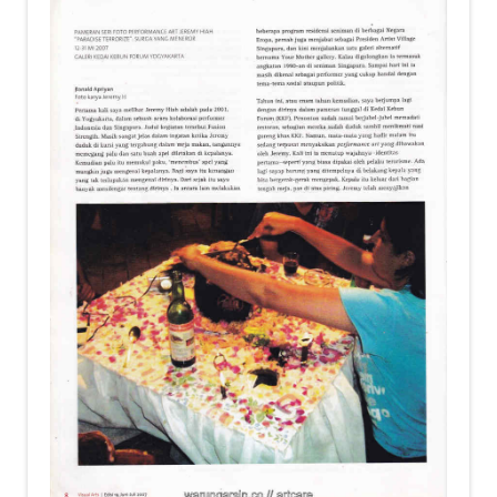
child
menu
Alamat
Rekening
Reseller