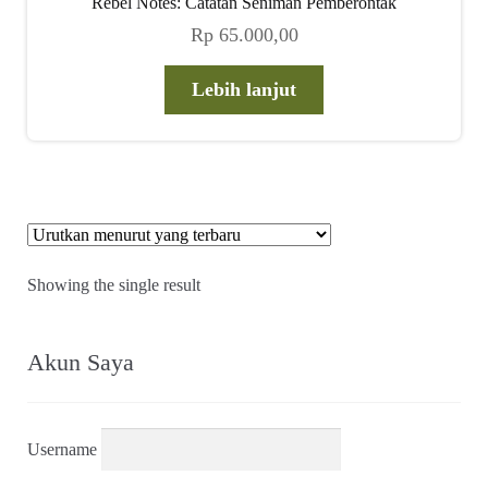
Rebel Notes: Catatan Seniman Pemberontak
child
Rp
65.000,00
menu
Alamat
Lebih lanjut
Rekening
Reseller
Showing the single result
Akun Saya
Username