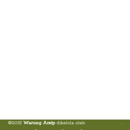
©2015
Warung Arsip
dikelola oleh
Indonesia Buku
.
Tentang
•
Peta Situs
•
Kerani
•
Privacy Policy