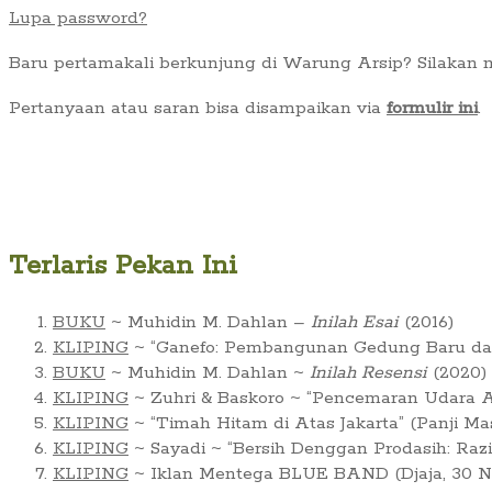
Lupa password?
Baru pertamakali berkunjung di Warung Arsip? Silakan
Pertanyaan atau saran bisa disampaikan via
formulir ini
.
Terlaris Pekan Ini
BUKU
~ Muhidin M. Dahlan –
Inilah Esai
(2016)
KLIPING
~ “Ganefo: Pembangunan Gedung Baru dan 
BUKU
~ Muhidin M. Dahlan ~
Inilah Resensi
(2020)
KLIPING
~ Zuhri & Baskoro ~ “Pencemaran Udara Ar
KLIPING
~ “Timah Hitam di Atas Jakarta” (Panji Ma
KLIPING
~ Sayadi ~ “Bersih Denggan Prodasih: Raz
KLIPING
~ Iklan Mentega BLUE BAND (Djaja, 30 No