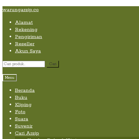
Skip
Skip
Skip
warungarsip.co
to
to
to
Alamat
content
navigation
content
Rekening
Pengiriman
Reseller
Akun Saya
Pencarian
Cari
untuk:
Menu
Beranda
Buku
Kliping
Foto
Suara
Suvenir
Cari Arsip