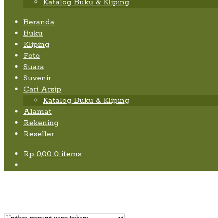
Katalog Buku & Kliping
Beranda
Buku
Kliping
Foto
Suara
Suvenir
Cari Arsip
Katalog Buku & Kliping
Alamat
Rekening
Reseller
Rp
0,00
0 items