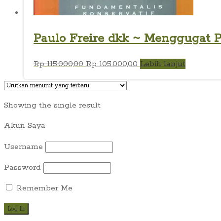
Paulo Freire dkk ~ Menggugat P
Harga
Harga
Rp
115.000,00
Rp
105.000,00
Lebih lanjut
aslinya
saat
adalah:
ini
Rp 115.000,00.
adalah:
Showing the single result
Rp 105.000,00.
Akun Saya
Username
Password
Remember Me