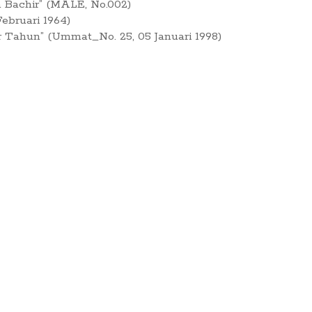
a Bachir” (MALE, No.002)
ebruari 1964)
r Tahun” (Ummat_No. 25, 05 Januari 1998)