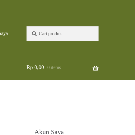
Pencarian
Cari
Saya
untuk:
Rp
0,00
0 items
Akun Saya