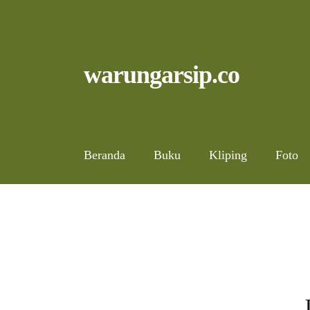
Skip
to
content
Skip
Skip
warungarsip.co
to
to
navigation
content
Beranda
Buku
Kliping
Foto