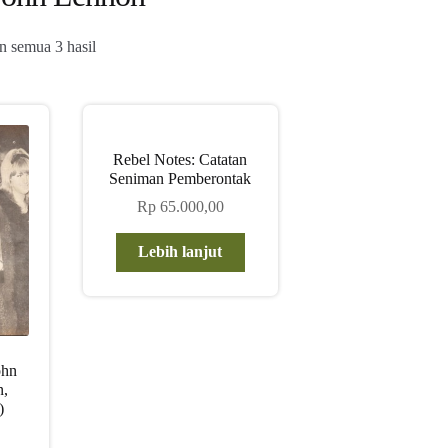
Diurutkan
 semua 3 hasil
menurut
yang
terbaru
Rebel Notes: Catatan
Seniman Pemberontak
Rp
65.000,00
Lebih lanjut
ohn
n,
)