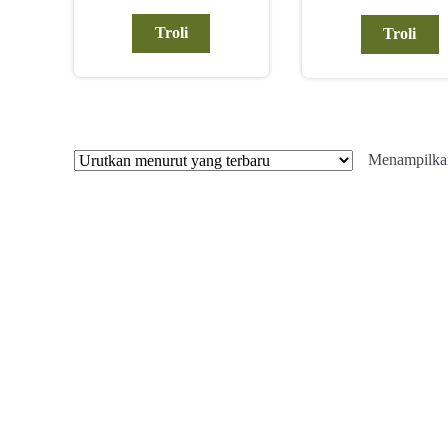
Troli
Troli
Menampilkan