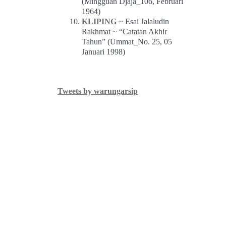
(Mingguan Djaja_106, Februari
1964)
KLIPING
~ Esai Jalaludin
Rakhmat ~ “Catatan Akhir
Tahun” (Ummat_No. 25, 05
Januari 1998)
Tweets by warungarsip