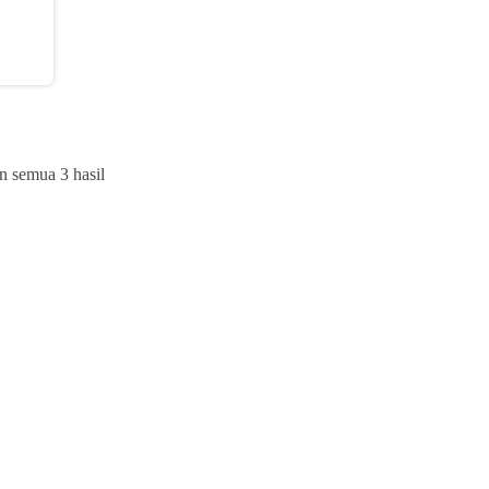
Diurutkan
 semua 3 hasil
menurut
yang
terbaru