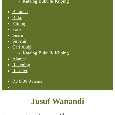
Katalog Buku & Kliping
Beranda
Buku
Kliping
Foto
Suara
Suvenir
Cari Arsip
Katalog Buku & Kliping
Alamat
Rekening
Reseller
Rp
0,00
0 items
Jusuf Wanandi