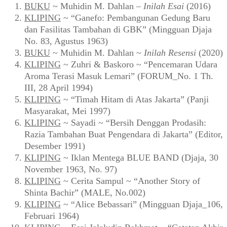
BUKU
~ Muhidin M. Dahlan –
Inilah Esai
(2016)
KLIPING
~ “Ganefo: Pembangunan Gedung Baru
dan Fasilitas Tambahan di GBK” (Mingguan Djaja
No. 83, Agustus 1963)
BUKU
~ Muhidin M. Dahlan ~
Inilah Resensi
(2020)
KLIPING
~ Zuhri & Baskoro ~ “Pencemaran Udara
Aroma Terasi Masuk Lemari” (FORUM_No. 1 Th.
III, 28 April 1994)
KLIPING
~ “Timah Hitam di Atas Jakarta” (Panji
Masyarakat, Mei 1997)
KLIPING
~ Sayadi ~ “Bersih Denggan Prodasih:
Razia Tambahan Buat Pengendara di Jakarta” (Editor,
Desember 1991)
KLIPING
~ Iklan Mentega BLUE BAND (Djaja, 30
November 1963, No. 97)
KLIPING
~ Cerita Sampul ~ “Another Story of
Shinta Bachir” (MALE, No.002)
KLIPING
~ “Alice Bebassari” (Mingguan Djaja_106,
Februari 1964)