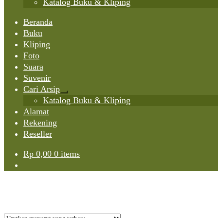
Katalog Buku & Kliping
Beranda
Buku
Kliping
Foto
Suara
Suvenir
Cari Arsip
Expand
Katalog Buku & Kliping
child
Alamat
menu
Rekening
Reseller
Rp
0,00
0 items