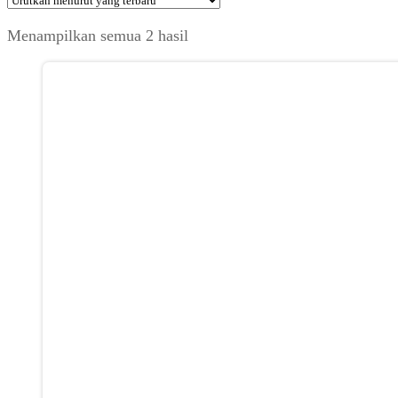
Diurutkan
Menampilkan semua 2 hasil
menurut
yang
terbaru