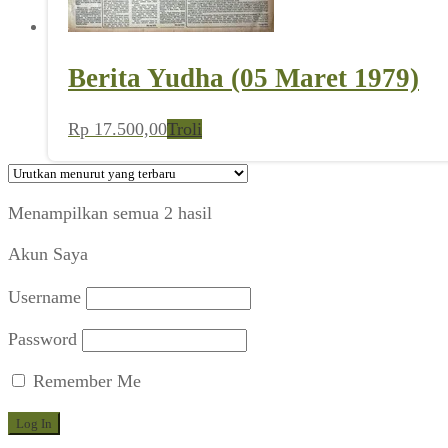
Berita Yudha (05 Maret 1979)
Rp
17.500,00
Troli
Diurutkan
Menampilkan semua 2 hasil
menurut
Akun Saya
yang
terbaru
Username
Password
Remember Me