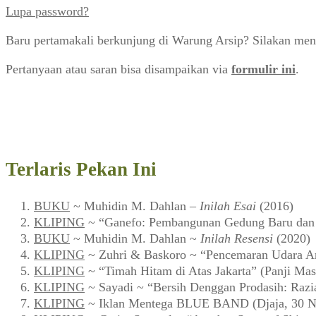
Lupa password?
Baru pertamakali berkunjung di Warung Arsip? Silakan men
Pertanyaan atau saran bisa disampaikan via
formulir ini
.
Terlaris Pekan Ini
BUKU
~ Muhidin M. Dahlan –
Inilah Esai
(2016)
KLIPING
~ “Ganefo: Pembangunan Gedung Baru dan F
BUKU
~ Muhidin M. Dahlan ~
Inilah Resensi
(2020)
KLIPING
~ Zuhri & Baskoro ~ “Pencemaran Udara Ar
KLIPING
~ “Timah Hitam di Atas Jakarta” (Panji Mas
KLIPING
~ Sayadi ~ “Bersih Denggan Prodasih: Razi
KLIPING
~ Iklan Mentega BLUE BAND (Djaja, 30 N