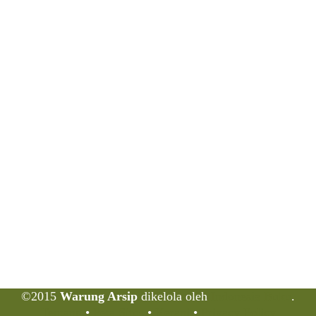
©2015
Warung Arsip
dikelola oleh
Indonesia Buku
.
Tentang
•
Peta Situs
•
Kerani
•
Privacy Policy