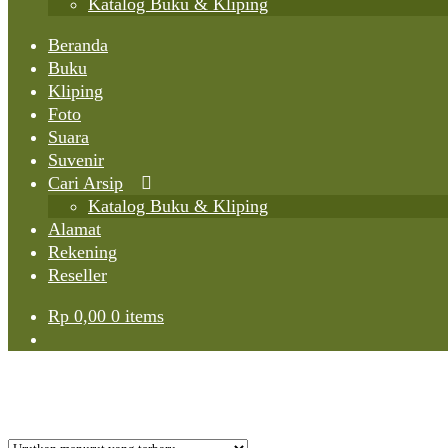
Katalog Buku & Kliping
Beranda
Buku
Kliping
Foto
Suara
Suvenir
Cari Arsip
Katalog Buku & Kliping
Alamat
Rekening
Reseller
Rp
0,00
0 items