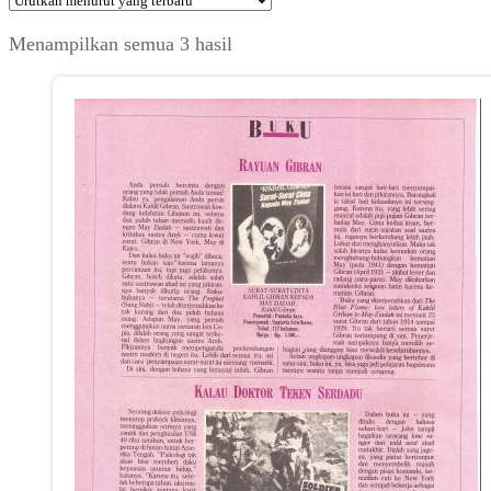
Diurutkan
Menampilkan semua 3 hasil
menurut
yang
terbaru