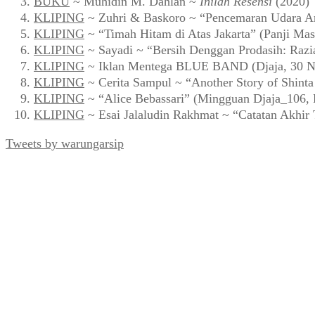
BUKU
~ Muhidin M. Dahlan ~
Inilah Resensi
(2020)
KLIPING
~ Zuhri & Baskoro ~ “Pencemaran Udara Ar
KLIPING
~ “Timah Hitam di Atas Jakarta” (Panji Mas
KLIPING
~ Sayadi ~ “Bersih Denggan Prodasih: Razi
KLIPING
~ Iklan Mentega BLUE BAND (Djaja, 30 N
KLIPING
~ Cerita Sampul ~ “Another Story of Shint
KLIPING
~ “Alice Bebassari” (Mingguan Djaja_106, 
KLIPING
~ Esai Jalaludin Rakhmat ~ “Catatan Akhir
Tweets by warungarsip