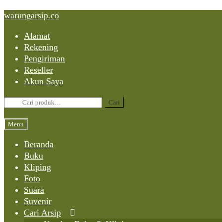
Skip
Skip
Skip
warungarsip.co
to
to
to
Alamat
content
navigation
content
Rekening
Pengiriman
Reseller
Akun Saya
Pencarian
Cari
untuk:
Menu
Beranda
Buku
Kliping
Foto
Suara
Suvenir
Cari Arsip