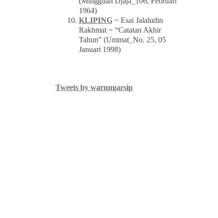
(Mingguan Djaja_106, Februari
1964)
KLIPING
~ Esai Jalaludin
Rakhmat ~ “Catatan Akhir
Tahun” (Ummat_No. 25, 05
Januari 1998)
Tweets by warungarsip