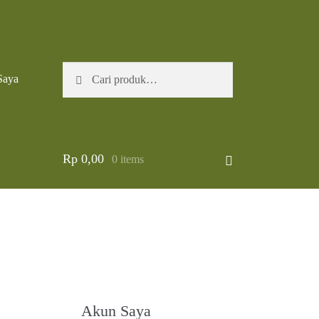
Pencarian
Cari
Saya
untuk:
Rp
0,00
0 items
Akun Saya