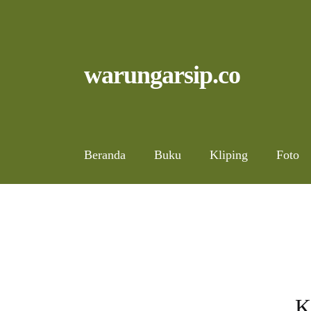
Skip
to
content
Skip
Skip
warungarsip.co
to
to
navigation
content
Beranda
Buku
Kliping
Foto
K