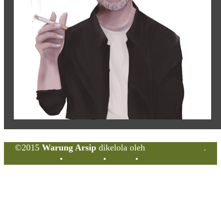
©2015
Warung Arsip
dikelola oleh
Indonesia Buku
.
Tentang
•
Peta Situs
•
Kerani
•
Privacy Policy