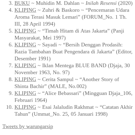
BUKU
~ Muhidin M. Dahlan ~
Inilah Resensi
(2020)
KLIPING
~ Zuhri & Baskoro ~ “Pencemaran Udara
Aroma Terasi Masuk Lemari” (FORUM_No. 1 Th.
III, 28 April 1994)
KLIPING
~ “Timah Hitam di Atas Jakarta” (Panji
Masyarakat, Mei 1997)
KLIPING
~ Sayadi ~ “Bersih Denggan Prodasih:
Razia Tambahan Buat Pengendara di Jakarta” (Editor,
Desember 1991)
KLIPING
~ Iklan Mentega BLUE BAND (Djaja, 30
November 1963, No. 97)
KLIPING
~ Cerita Sampul ~ “Another Story of
Shinta Bachir” (MALE, No.002)
KLIPING
~ “Alice Bebassari” (Mingguan Djaja_106,
Februari 1964)
KLIPING
~ Esai Jalaludin Rakhmat ~ “Catatan Akhir
Tahun” (Ummat_No. 25, 05 Januari 1998)
Tweets by warungarsip