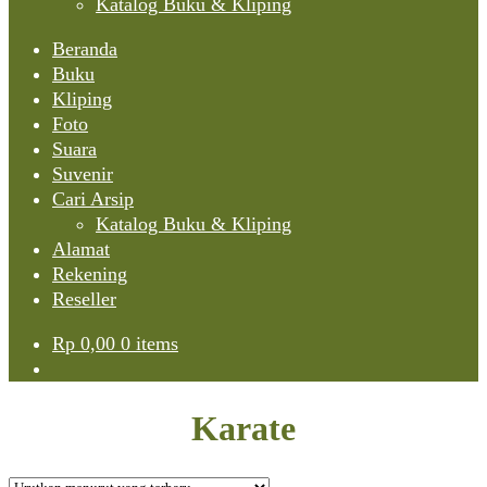
Katalog Buku & Kliping
Beranda
Buku
Kliping
Foto
Suara
Suvenir
Cari Arsip
Katalog Buku & Kliping
Alamat
Rekening
Reseller
Rp
0,00
0 items
Karate