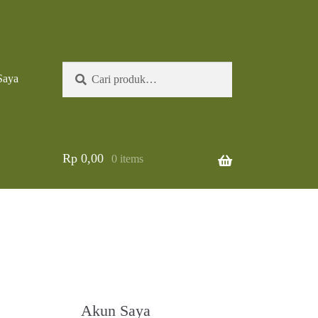
Pencarian
Cari
Saya
untuk:
Rp
0,00
0 items
Akun Saya