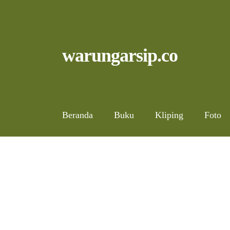
Skip
to
content
Skip
Skip
warungarsip.co
to
to
navigation
content
Beranda
Buku
Kliping
Foto