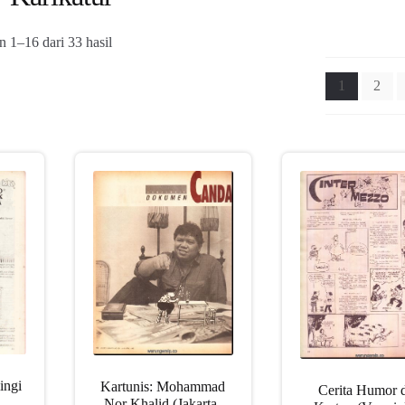
Diurutkan
 1–16 dari 33 hasil
menurut
yang
1
2
terbaru
ingi
Kartunis: Mohammad
Cerita Humor 
Nor Khalid (Jakarta-