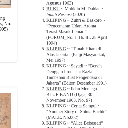
Agustus 1963)
BUKU
~ Muhidin M. Dahlan ~
Inilah Resensi
(2020)
ang
KLIPING
~ Zuhri & Baskoro ~
s, No.
“Pencemaran Udara Aroma
995)
Terasi Masuk Lemari”
0
(FORUM_No. 1 Th. III, 28 April
1994)
KLIPING
~ “Timah Hitam di
Atas Jakarta” (Panji Masyarakat,
Mei 1997)
KLIPING
~ Sayadi ~ “Bersih
Denggan Prodasih: Razia
Tambahan Buat Pengendara di
Jakarta” (Editor, Desember 1991)
KLIPING
~ Iklan Mentega
BLUE BAND (Djaja, 30
November 1963, No. 97)
KLIPING
~ Cerita Sampul ~
“Another Story of Shinta Bachir”
(MALE, No.002)
KLIPING
~ “Alice Bebassari”