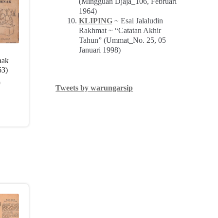
(Mingguan Djaja_106, Februari
1964)
KLIPING
~ Esai Jalaludin
Rakhmat ~ “Catatan Akhir
Tahun” (Ummat_No. 25, 05
Januari 1998)
nak
63)
0
Tweets by warungarsip