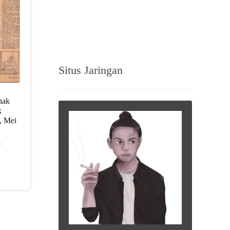
Situs Jaringan
nak
k
, Mei
0