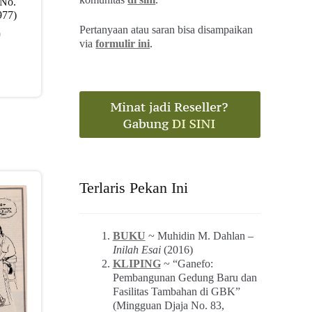
_No.
977)
Pertanyaan atau saran bisa disampaikan
0
via
formulir ini
.
Terlaris Pekan Ini
BUKU
~ Muhidin M. Dahlan –
Inilah Esai
(2016)
KLIPING
~ “Ganefo:
Pembangunan Gedung Baru dan
Fasilitas Tambahan di GBK”
(Mingguan Djaja No. 83,