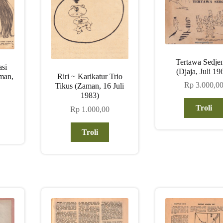
Tertawa Sedje
asi
(Djaja, Juli 19
man,
Riri ~ Karikatur Trio
Rp
3.000,0
Tikus (Zaman, 16 Juli
1983)
Troli
Rp
1.000,00
Troli