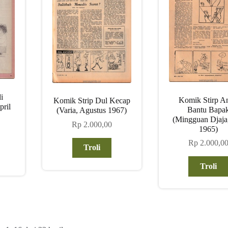
i
Komik Stirp A
Komik Strip Dul Kecap
pril
Bantu Bapa
(Varia, Agustus 1967)
(Mingguan Djaja
Rp
2.000,00
1965)
Rp
2.000,0
Troli
Troli