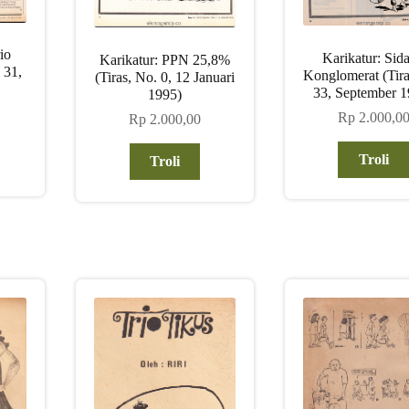
io
Karikatur: Sid
Karikatur: PPN 25,8%
 31,
Konglomerat (Tira
(Tiras, No. 0, 12 Januari
33, September 1
1995)
Rp
2.000,0
Rp
2.000,00
Troli
Troli