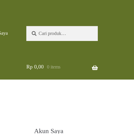
Pencarian
Cari
Saya
untuk:
Rp
0,00
0 items
Akun Saya