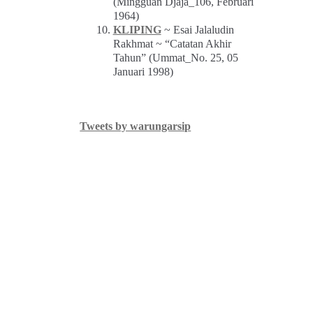
(Mingguan Djaja_106, Februari
1964)
KLIPING
~ Esai Jalaludin
Rakhmat ~ “Catatan Akhir
Tahun” (Ummat_No. 25, 05
Januari 1998)
Tweets by warungarsip