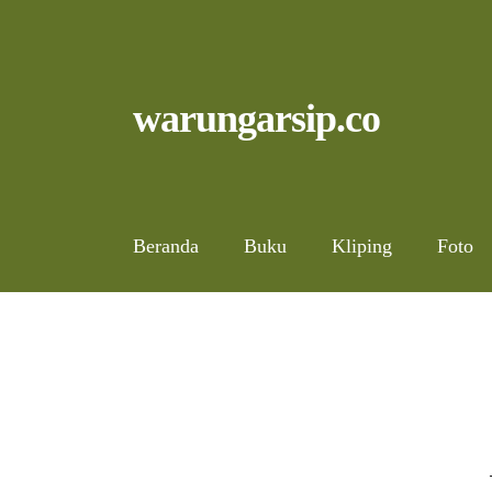
Skip
to
content
Skip
Skip
warungarsip.co
to
to
navigation
content
Beranda
Buku
Kliping
Foto