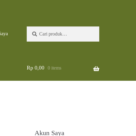
Pencarian
Cari
Saya
untuk:
Rp
0,00
0 items
Akun Saya