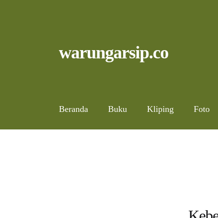
Skip
to
content
Skip
Skip
warungarsip.co
to
to
navigation
content
Beranda
Buku
Kliping
Foto
Kebe