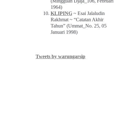
(Mingguan Djaja_106, Februari
1964)
KLIPING
~ Esai Jalaludin
Rakhmat ~ “Catatan Akhir
Tahun” (Ummat_No. 25, 05
Januari 1998)
Tweets by warungarsip