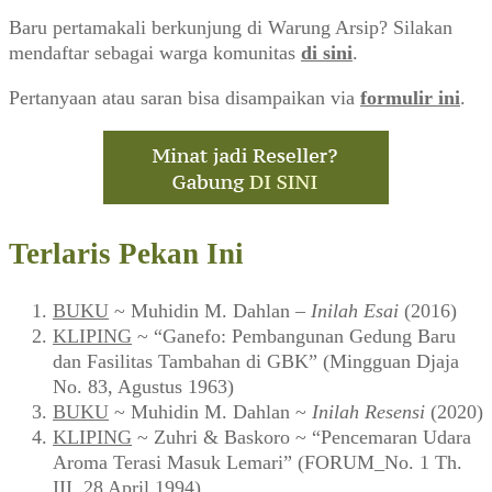
Baru pertamakali berkunjung di Warung Arsip? Silakan
mendaftar sebagai warga komunitas
di sini
.
Pertanyaan atau saran bisa disampaikan via
formulir ini
.
Terlaris Pekan Ini
BUKU
~ Muhidin M. Dahlan –
Inilah Esai
(2016)
KLIPING
~ “Ganefo: Pembangunan Gedung Baru
dan Fasilitas Tambahan di GBK” (Mingguan Djaja
No. 83, Agustus 1963)
BUKU
~ Muhidin M. Dahlan ~
Inilah Resensi
(2020)
KLIPING
~ Zuhri & Baskoro ~ “Pencemaran Udara
Aroma Terasi Masuk Lemari” (FORUM_No. 1 Th.
III, 28 April 1994)