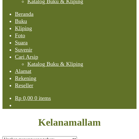
Katalog Buku & Kliping
Beranda
Buku
Kliping
Foto
Suara
Suvenir
Cari Arsip
Katalog Buku & Kliping
Alamat
Rekening
Reseller
Rp
0,00
0 items
Kelanamallam