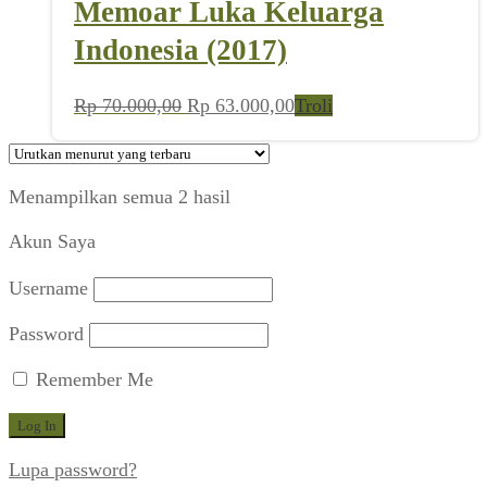
Memoar Luka Keluarga
Indonesia (2017)
Harga
Harga
Rp
70.000,00
Rp
63.000,00
Troli
aslinya
saat
adalah:
ini
Rp 70.000,00.
adalah:
Diurutkan
Menampilkan semua 2 hasil
Rp 63.000,00.
menurut
Akun Saya
yang
terbaru
Username
Password
Remember Me
Lupa password?