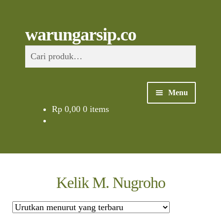
Skip
to
content
Skip
Skip
Cari
warungarsip.co
to
to
Pencarian
navigation
content
untuk:
Menu
Rp
0,00
0 items
Beranda
Buku
Kliping
Kelik M. Nugroho
Foto