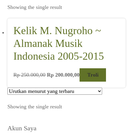
Suara
Showing the single result
Suvenir
Kelik M. Nugroho ~
Cari Arsip
Almanak Musik
Alamat
Indonesia 2005-2015
Rekening
Harga
Harga
Rp
250.000,00
Rp
200.000,00
Troli
aslinya
saat
Reseller
adalah:
ini
Rp 250.000,00.
adalah:
Rp 200.000,00.
Showing the single result
Akun Saya