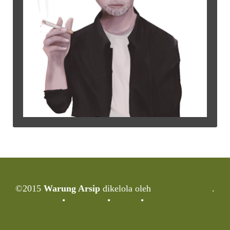
©2015
Warung Arsip
dikelola oleh
Indonesia Buku
.
Tentang
•
Peta Situs
•
Kerani
•
Privacy Policy