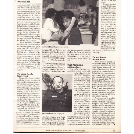
child
menu
Alamat
Rekening
Reseller